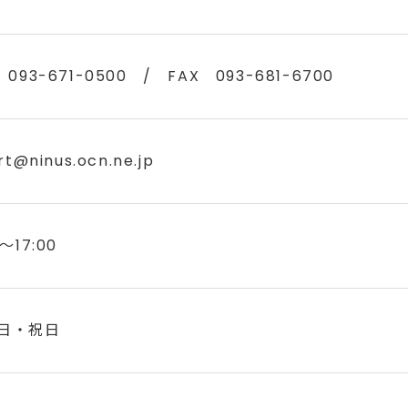
 093-671-0500 / FAX 093-681-6700
rt@ninus.ocn.ne.jp
0～17:00
日・祝日