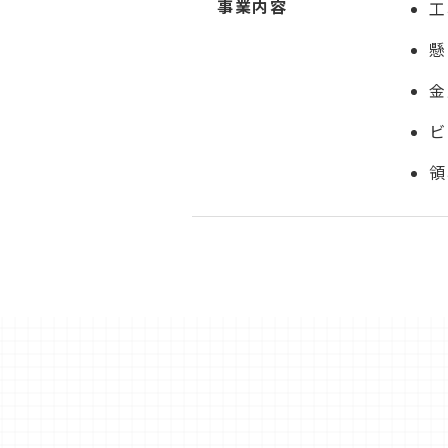
事業内容
工
懸
金
ビ
領