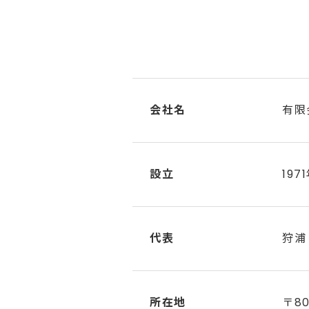
会社名
有限
設立
197
代表
狩浦
所在地
〒8